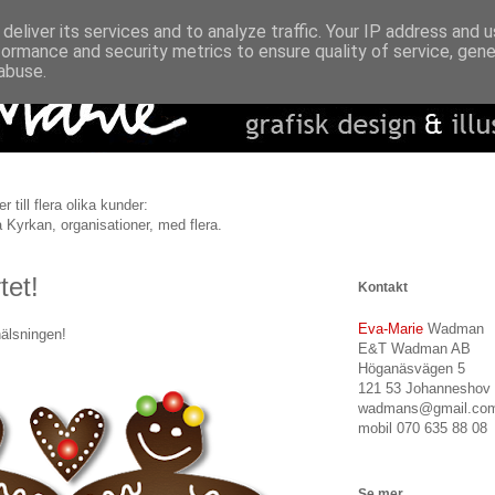
deliver its services and to analyze traffic. Your IP address and 
formance and security metrics to ensure quality of service, gen
abuse.
r till flera olika kunder:
 Kyrkan, organisationer, med flera.
tet!
Kontakt
Eva-Marie
Wadman
hälsningen!
E&T Wadman AB
Höganäsvägen 5
121 53 Johanneshov
wadmans@gmail.co
mobil 070 635 88 08
Se mer