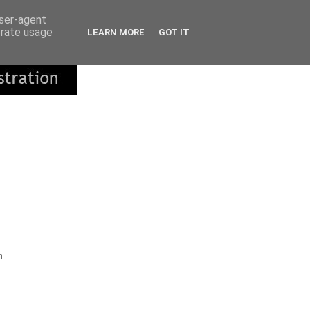
user-agent
erate usage
LEARN MORE
GOT IT
m