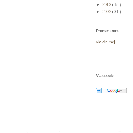
►
2010
( 15 )
►
2009
( 31 )
Prenumerera
via din mejl
Via google