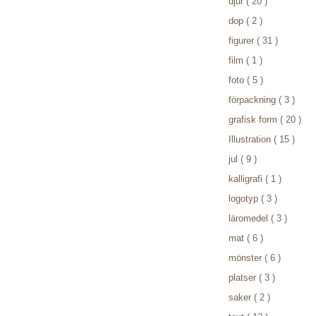
djur
( 20 )
dop
( 2 )
figurer
( 31 )
film
( 1 )
foto
( 5 )
förpackning
( 3 )
grafisk form
( 20 )
Illustration
( 15 )
jul
( 9 )
kalligrafi
( 1 )
logotyp
( 3 )
läromedel
( 3 )
mat
( 6 )
mönster
( 6 )
platser
( 3 )
saker
( 2 )