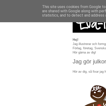
This site uses cookies from Google to 
are shared with Google along with per
statistics, and to detect and address 
Hej!
Jag illustrerar och
formge
Förlag, företag, Svenska
Hör gärna av dig!
Jag gör julkor
Hör av dig, så fixar jag 