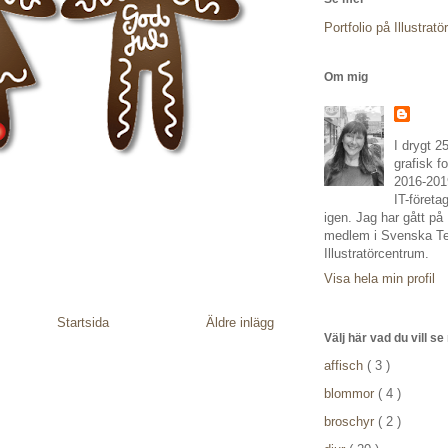
Portfolio på Illustrat
Om mig
I drygt 2
grafisk fo
2016-2019
IT-företa
igen. Jag har gått p
medlem i Svenska T
Illustratörcentrum.
Visa hela min profil
Startsida
Äldre inlägg
Välj här vad du vill se
affisch
( 3 )
blommor
( 4 )
broschyr
( 2 )