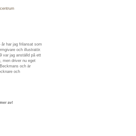
örcentrum
5 år har jag frilansat som
rmgivare och illustratör.
 var jag anställd på ett
g, men driver nu eget
å Beckmans och är
ecknare och
 mer av!