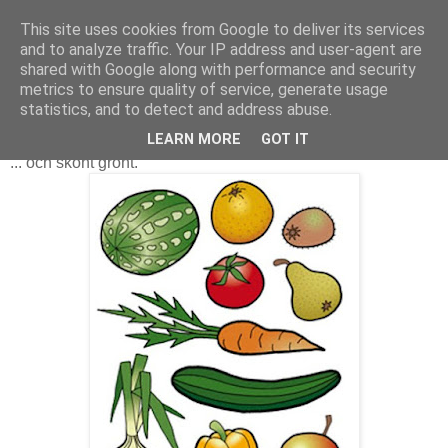
This site uses cookies from Google to deliver its services
and to analyze traffic. Your IP address and user-agent are
shared with Google along with performance and security
metrics to ensure quality of service, generate usage
statistics, and to detect and address abuse.
Fina frukter
LEARN MORE
GOT IT
... och skönt grönt.